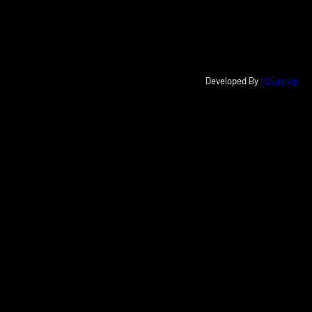
Developed By
h25aa.vip