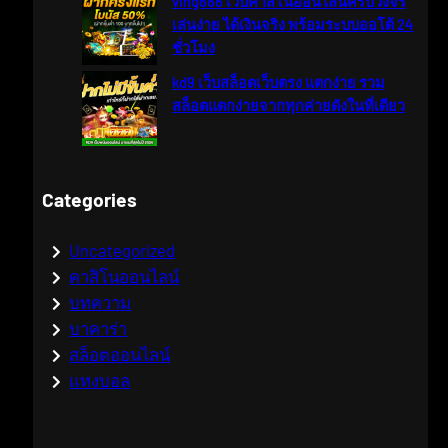
ving888 เว็บคาสิโนออนไลน์ครบวงจร
เล่นง่าย ได้เงินจริง พร้อมระบบออโต้ 24
ชั่วโมง
kd9 เว็บสล็อตเว็บตรง แตกง่าย รวม
สล็อตแตกง่ายจากทุกค่ายดังในที่เดียว
Categories
Uncategorized
คาสิโนออนไลน์
บทความ
บาคาร่า
สล็อตออนไลน์
แทงบอล