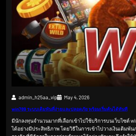
admin_h25aa_vip
May 4, 2026
win789 ระบบเดิมพันที่ง่ายและปลอดภัย พร้อมเริ่มต้นได้ทันที
มีนักลงทุนจำนวนมากที่เลือกเข้าไปใช้บริการบนเว็บไซต์ wi
ได้อย่างมีประสิทธิภาพ โดยวิธีในการเข้าไปวางเงินเดิมพัน