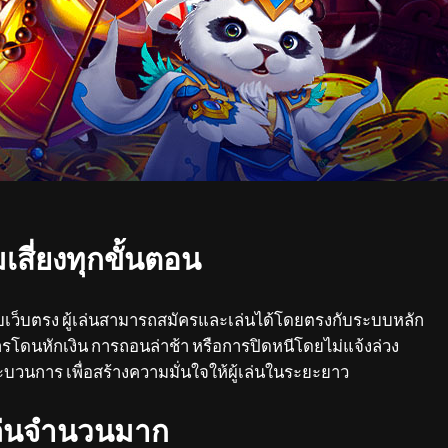
เสี่ยงทุกขั้นตอน
เว็บตรง ผู้เล่นสามารถสมัครและเล่นได้โดยตรงกับระบบหลัก
การโดนหักเงิน การถอนล่าช้า หรือการปิดหนีโดยไม่แจ้งล่วง
บวนการ เพื่อสร้างความมั่นใจให้ผู้เล่นในระยะยาว
้เล่นจำนวนมาก