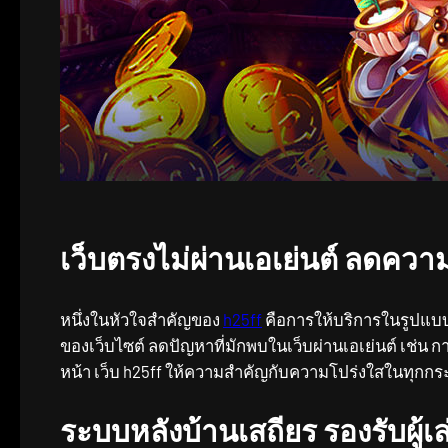
เว็บตรงไม่ผ่านเอเย่นต์ ลดความ
หนึ่งในหัวใจสำคัญของ
h25ff
คือการให้บริการในรูปแบบ
ของเว็บไซต์ ลดปัญหาที่มักพบในเว็บผ่านเอเย่นต์ เช่น 
หน้า เว็บ h25ff ให้ความสำคัญกับความโปร่งใสในทุกกระ
ระบบหลังบ้านเสถียร รองรับผู