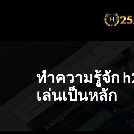
Skip
to
content
ทำความรู้จัก h
เล่นเป็นหลัก