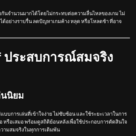
พร้อมกันจำนวนมากได้โดยไม่กระทบต่อความลื่นไหลของเกม ไม่
นได้อย่างราบรื่น ลดปัญหาเกมค้าง หลุด หรือโหลดช้า ที่อาจ
f ประสบการณ์สมจริง
ล่นนิยม
ปแบบการเล่นที่เข้าใจง่าย ไม่ซับซ้อน และใช้ระยะเวลาในการ
ามือ หรือเสมอ พร้อมดูสถิติย้อนหลังเพื่อใช้ประกอบการตัดสินใจ
ความสมจริงในทุกการเดิมพัน