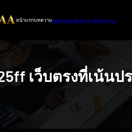
หน้าแรก
บทความ
สมัครสมาชิก
@Line ลุ้นกิจกรรม
25ff เว็บตรงที่เน้นป