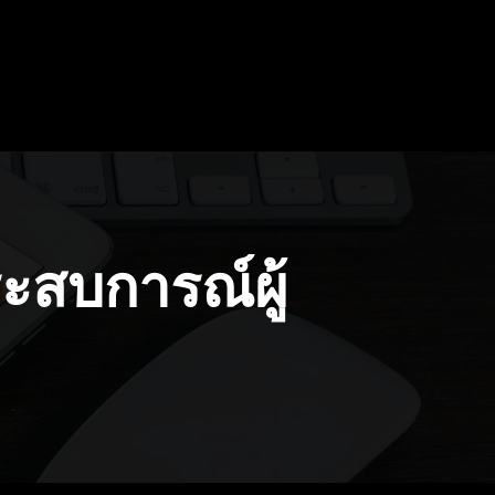
ระสบการณ์ผู้