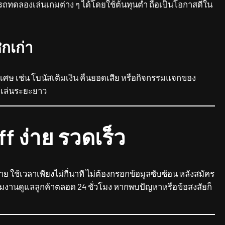
ารถทดลองเล่นเกมต่าง ๆ ได้โดยใช้ต้นทุนต่ำ ถือเป็นโอกาสดีใน
กเก่า
นพิเศษ เช่น โบนัสเติมเงิน คืนยอดเสีย หรือกิจกรรมแจกของ
ู้เล่นระยะยาว
 ง่าย รวดเร็ว
 ใช้เวลาเพียงไม่กี่นาที ไม่ต้องกรอกข้อมูลซับซ้อน หลังสมัคร
ทีมงานดูแลลูกค้าตลอด 24 ชั่วโมง หากพบปัญหาหรือข้อสงสัยก็