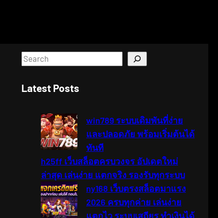
S
e
a
Latest Posts
r
c
win789 ระบบเดิมพันที่ง่าย
h
และปลอดภัย พร้อมเริ่มต้นได้
ทันที
h25ff เว็บสล็อตครบวงจร อัปเดตใหม่
ล่าสุด เล่นง่าย แตกจริง รองรับทุกระบบ
ny168 เว็บตรงสล็อตมาแรง
2026 ครบทุกค่าย เล่นง่าย
แตกไว ระบบเสถียร ทำเงินได้