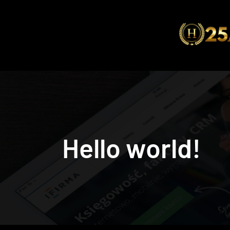
Skip
to
content
Hello world!