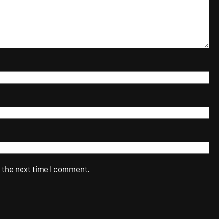
r the next time I comment.